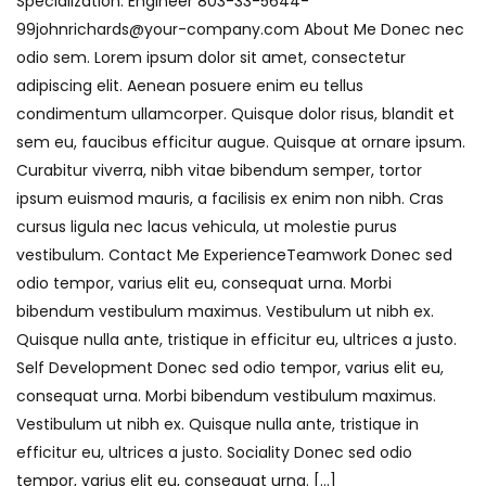
Specialization: Engineer 803-33-5644-
99johnrichards@your-company.com About Me Donec nec
odio sem. Lorem ipsum dolor sit amet, consectetur
adipiscing elit. Aenean posuere enim eu tellus
condimentum ullamcorper. Quisque dolor risus, blandit et
sem eu, faucibus efficitur augue. Quisque at ornare ipsum.
Curabitur viverra, nibh vitae bibendum semper, tortor
ipsum euismod mauris, a facilisis ex enim non nibh. Cras
cursus ligula nec lacus vehicula, ut molestie purus
vestibulum. Contact Me ExperienceTeamwork Donec sed
odio tempor, varius elit eu, consequat urna. Morbi
bibendum vestibulum maximus. Vestibulum ut nibh ex.
Quisque nulla ante, tristique in efficitur eu, ultrices a justo.
Self Development Donec sed odio tempor, varius elit eu,
consequat urna. Morbi bibendum vestibulum maximus.
Vestibulum ut nibh ex. Quisque nulla ante, tristique in
efficitur eu, ultrices a justo. Sociality Donec sed odio
tempor, varius elit eu, consequat urna. [...]