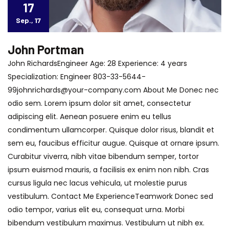
17
Sep., 17
John Portman
John RichardsEngineer Age: 28 Experience: 4 years
Specialization: Engineer 803-33-5644-
99johnrichards@your-company.com About Me Donec nec
odio sem. Lorem ipsum dolor sit amet, consectetur
adipiscing elit. Aenean posuere enim eu tellus
condimentum ullamcorper. Quisque dolor risus, blandit et
sem eu, faucibus efficitur augue. Quisque at ornare ipsum.
Curabitur viverra, nibh vitae bibendum semper, tortor
ipsum euismod mauris, a facilisis ex enim non nibh. Cras
cursus ligula nec lacus vehicula, ut molestie purus
vestibulum. Contact Me ExperienceTeamwork Donec sed
odio tempor, varius elit eu, consequat urna. Morbi
bibendum vestibulum maximus. Vestibulum ut nibh ex.