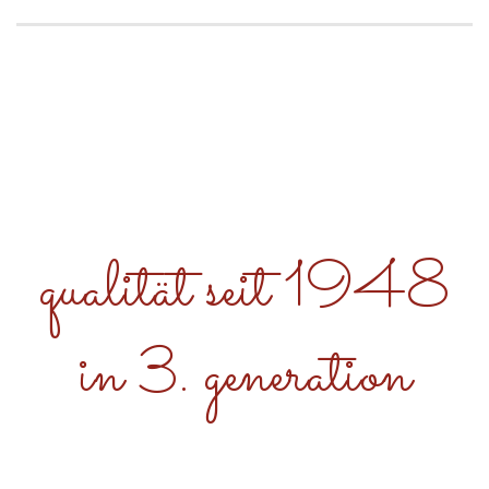
qualität seit 1948
in 3. generation
Nice 2 Meat You!